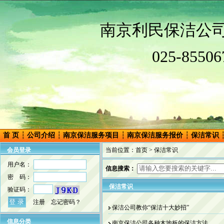
南
京
利民保洁公
025-85506
首 页
┆
公司介绍
┆
南京保洁服务项目
┆
南京保洁服务报价
┆
保洁常识
会员登录
当前位置：
首页
> 保洁常识
用户名：
信息搜索：
密 码：
保洁常识
验证码：
注册
忘记密码？
保洁公司教你“保洁十大妙招”
信息分类
南京保洁公司各种木地板的保洁方法