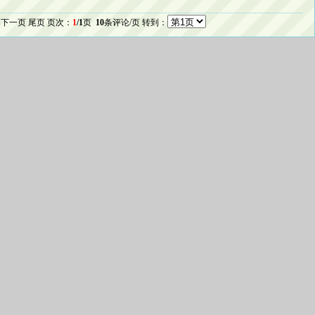
 下一页 尾页 页次：
1
/1
页
10
条评论/页 转到：