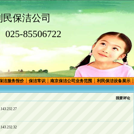
利民保洁公司
025-85506722
保洁服务报价
┆
保洁常识
┆
南京保洁公司业务范围
┆
利民保洁设备展示
┆
我要评论
43.232.27
43.232.32